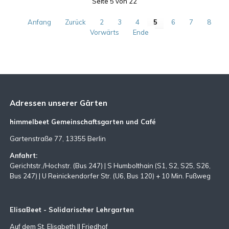
Seite 5 von 22
Anfang
Zurück
2
3
4
5
6
7
8
Vorwärts
Ende
Adressen unserer Gärten
himmelbeet Gemeinschaftsgarten und Café
Gartenstraße 77, 13355 Berlin
Anfahrt:
Gerichtstr./Hochstr. (Bus 247) | S Humbolthain (S1, S2, S25, S26,
Bus 247) | U Reinickendorfer Str. (U6, Bus 120) + 10 Min. Fußweg
ElisaBeet - Solidarischer Lehrgarten
Auf dem St. Elisabeth II Friedhof