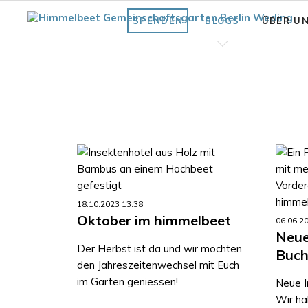
SPENDEN
BLOGS
ÜBER U
Fläche
Unsere Vi
Was bisher geschah
Struktur 
Praxiswissen Fläche
Förderve
Auszeich
Fair.Wurzelt Wissen
18.10.2023 13:38
Oktober im himmelbeet
06.06.2
Neue
Der Herbst ist da und wir möchten
Buch
den Jahreszeitenwechsel mit Euch
im Garten geniessen!
Neue I
Wir ha