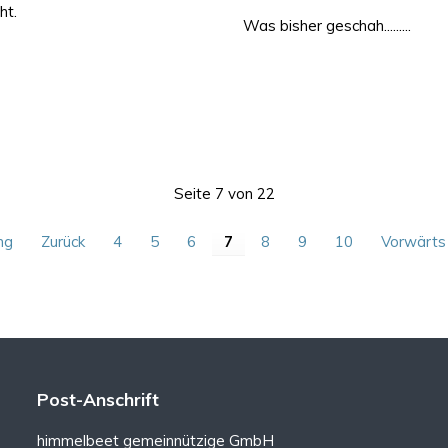
ht.
Was bisher geschah.........
Seite 7 von 22
ng
Zurück
4
5
6
7
8
9
10
Vorwärts
Post-Anschrift
himmelbeet gemeinnützige GmbH