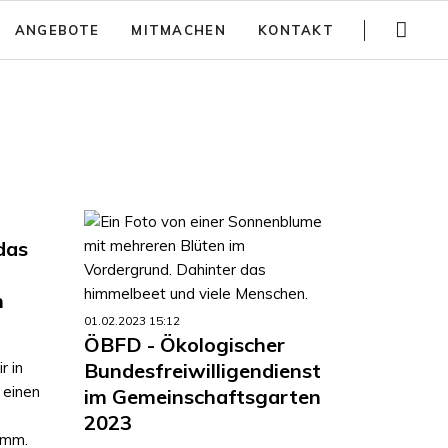
Navigation
ANGEBOTE
MITMACHEN
KONTAKT
überspringen
Gartenführungen
Spenden
Trainings
Jobs
Teambuilding
Anfahrt
Kinder Aktivitäten
Häufig gestellte Fragen
Workshops
Newsletter
das
Partizipativer Gartenbau und Beratung
n
Jurte mieten
01.02.2023 15:12
ÖBFD - Ökologischer
 in
Bundesfreiwilligendienst
 einen
im Gemeinschaftsgarten
2023
amm.