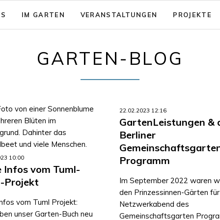
NS
IM GARTEN
VERANSTALTUNGEN
PROJEKTE
sion: Das gute Leben für Alle
Garten - Café
GARTEN-BLOG
& Aktionsfelder
Code of Conduct
nsicherung
rein zusammenwachsen e.V.
Barrierearmut
nungen
22.02.2023 12:16
GartenLeistungen & 
Berliner
Gemeinschaftsgarte
023 10:00
Programm
 Infos vom Tuml-
-Projekt
Im September 2022 waren wir
den Prinzessinnen-Gärten für
nfos vom Tuml Projekt:
Netzwerkabend des
ben unser Garten-Buch neu
Gemeinschaftsgarten Progr