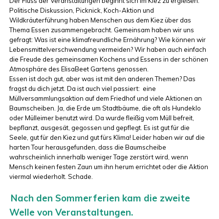
Der Fluss der Veranstaltungen beginnt sich im Kiez zu ergießen:
Politische Diskussion, Picknick, Koch-Aktion und
Wildkräuterführung haben Menschen aus dem Kiez über das
Thema Essen zusammengebracht. Gemeinsam haben wir uns
gefragt: Was ist eine klimafreundliche Ernährung? Wie können wir
Lebensmittelverschwendung vermeiden? Wir haben auch einfach
die Freude des gemeinsamen Kochens und Essens in der schönen
Atmosphäre des ElisaBeet Gartens genossen.
Essen ist doch gut, aber was ist mit den anderen Themen? Das
fragst du dich jetzt. Da ist auch viel passiert: eine
Müllversammlungsaktion auf dem Friedhof und viele Aktionen an
Baumscheiben. Ja, die Erde um Stadtbäume, die oft als Hundeklo
oder Mülleimer benutzt wird. Da wurde fleißig vom Müll befreit,
bepflanzt, ausgesät, gegossen und gepflegt. Es ist gut für die
Seele, gut für den Kiez und gut fürs Klima! Leider haben wir auf die
harten Tour herausgefunden, dass die Baumscheibe
wahrscheinlich innerhalb weniger Tage zerstört wird, wenn
Mensch keinen festen Zaun um ihn herum errichtet oder die Aktion
viermal wiederholt. Schade.
Nach den Sommerferien kam die zweite
Welle von Veranstaltungen.