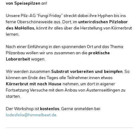
von Speisepilzen
an!
Unsere Pilz-AG “Fungi Friday” streckt dabei ihre Hyphen bis ins
ferne Oberschöneweide aus. Dort, im
unterirdischen Pilzlabor
des MaHallas,
könnt ihr alles über die Herstellung von Körnerbrut
lernen.
Nach einer Einführung in den spannenden Ort und das Thema
Pilzanbau wollen wir uns zusammen an die
praktische
Laborarbeit
wagen.
Wir werden zusammen
Substrat vorbereiten und beimpfen
. So
können am Ende des Tages alle Teilnehmer:innen etwas
Körnerbrut mit nach Hause
nehmen, um dort in eigener
Fortsetzung Versuche mit dem Anbau von Austernseitlingen zu
starten.
Der Workshop ist
kostenlos
. Gerne anmelden bei
lodesfelix@himmelbeet.de
.