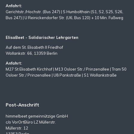
Anfahrt:
Gerichtstr./Hochstr. (Bus 247) | S Humbolthain (S1, S2, S25, S26,
Bus 247) | U Reinickendorfer Str. (U6, Bus 120) + 10 Min. Fußweg
ElisaBeet - Solidarischer Lehrgarten
Auf dem St. Elisabeth II Friedhof
Wollankstr. 66, 13359 Berlin
Anfahrt:
M27 St Elisabeth Kirchhof | M13 Osloer Str./ Prinzenallee | Tram 50
Osloer Str./ Prinzenallee | U8 Pankstraße | S1 Wollankstraße
Post-Anschrift
himmelbeet gemeinnützige GmbH
c/o VorOrtBüro LZ Müllerstr.
Müllerstr. 12
13353 Berlin