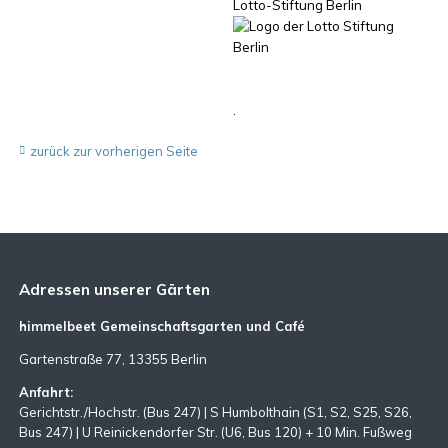
Lotto-Stiftung Berlin
.
zurück zur vorherigen Seite
Adressen unserer Gärten
himmelbeet Gemeinschaftsgarten und Café
Gartenstraße 77, 13355 Berlin
Anfahrt:
Gerichtstr./Hochstr. (Bus 247) | S Humbolthain (S1, S2, S25, S26,
Bus 247) | U Reinickendorfer Str. (U6, Bus 120) + 10 Min. Fußweg