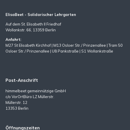
ElisaBeet - Solidarischer Lehrgarten
Auf dem St. Elisabeth II Friedhof
Wollankstr. 66, 13359 Berlin
Anfahrt:
M27 St Elisabeth Kirchhof | M13 Osloer Str./ Prinzenallee | Tram 50
Osloer Str./ Prinzenallee | U8 Pankstraße | S1 Wollankstraße
Post-Anschrift
himmelbeet gemeinnützige GmbH
c/o VorOrtBüro LZ Müllerstr.
Müllerstr. 12
13353 Berlin
Öffnungszeiten