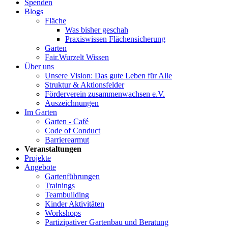
Spenden
Blogs
Fläche
Was bisher geschah
Praxiswissen Flächensicherung
Garten
Fair.Wurzelt Wissen
Über uns
Unsere Vision: Das gute Leben für Alle
Struktur & Aktionsfelder
Förderverein zusammenwachsen e.V.
Auszeichnungen
Im Garten
Garten - Café
Code of Conduct
Barrierearmut
Veranstaltungen
Projekte
Angebote
Gartenführungen
Trainings
Teambuilding
Kinder Aktivitäten
Workshops
Partizipativer Gartenbau und Beratung