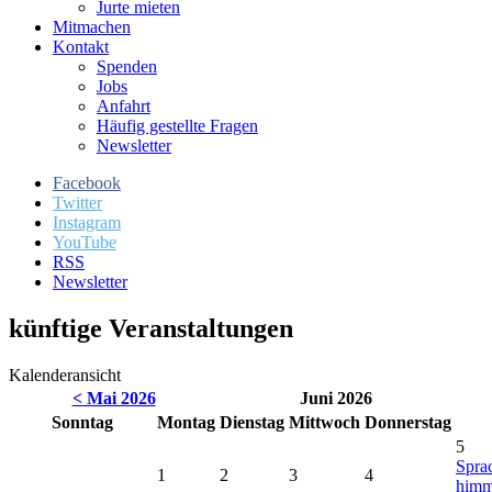
Jurte mieten
Mitmachen
Kontakt
Spenden
Jobs
Anfahrt
Häufig gestellte Fragen
Newsletter
Facebook
Twitter
Instagram
YouTube
RSS
Newsletter
künftige Veranstaltungen
Kalenderansicht
< Mai 2026
Juni 2026
So
nntag
Mo
ntag
Di
enstag
Mi
ttwoch
Do
nnerstag
5
Spra
1
2
3
4
himm