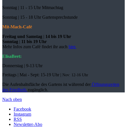
Sonntag | 11 - 15 Uhr Mitmachtag
Sonntag |
15 - 18 Uhr Gartensprechstunde
Mit-Mach-Café
Freitag und Samstag
|
14 bis 19 Uhr
Sonntag
|
11 bis 19 Uhr
Mehr Infos zum Café findet ihr auch
hier.
ElisaBeet:
Donnerstag | 9-13 Uhr
Freitags |
Mai - Sept:
15-19 Uhr |
Nov: 12-16 Uhr
Die Aufenhaltsfläche des Gartens ist während der
Öffnungszeiten
des Friedhofs
zugänglich.
Nach oben
Facebook
Instagram
RSS
Newsletter-Abo