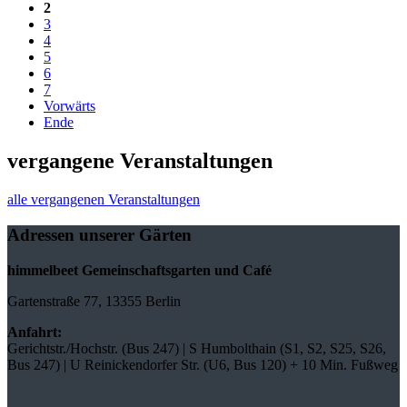
2
3
4
5
6
7
Vorwärts
Ende
vergangene Veranstaltungen
alle vergangenen Veranstaltungen
Adressen unserer Gärten
himmelbeet Gemeinschaftsgarten und Café
Gartenstraße 77, 13355 Berlin
Anfahrt:
Gerichtstr./Hochstr. (Bus 247) | S Humbolthain (S1, S2, S25, S26,
Bus 247) | U Reinickendorfer Str. (U6, Bus 120) + 10 Min. Fußweg