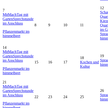
12
7
Schau
MitMachTag mit
Quart
GartenSprechstunde
Kiez
im Anschluss
8
9
10
11
Quar
im G
Pflanzenmarkt im
Spra
himmelbeet
himm
14
MitMachTag mit
19
GartenSprechstunde
18
Spra
im Anschluss
15
16
17
Kochen und
himm
Kultur
Pflanzenmarkt im
himmelbeet
21
MitMachTag mit
26
GartenSprechstunde
Spra
im Anschluss
22
23
24
25
himm
Pflanzenmarkt im
himmelbeet