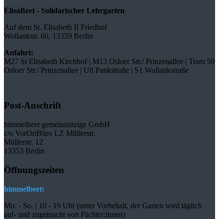
ElisaBeet - Solidarischer Lehrgarten
Auf dem St. Elisabeth II Friedhof
Wollankstr. 66, 13359 Berlin
Anfahrt:
M27 St Elisabeth Kirchhof | M13 Osloer Str./ Prinzenallee | Tram 50
Osloer Str./ Prinzenallee | U8 Pankstraße | S1 Wollankstraße
Post-Anschrift
himmelbeet gemeinnützige GmbH
c/o VorOrtBüro LZ Müllerstr.
Müllerstr. 12
13353 Berlin
Öffnungszeiten
himmelbeet:
Mo. - So. | 10 - 19 Uhr (unter Vorbehalt, der Garten wird täglich
auf- und zugemacht
von Pächter:innen)