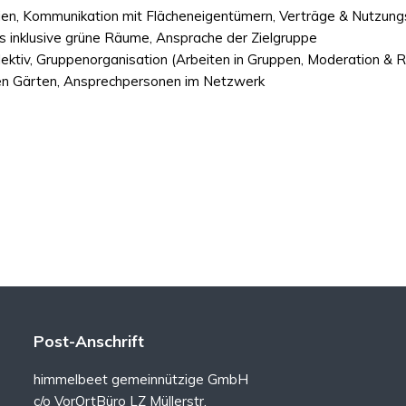
erien, Kommunikation mit Flächeneigentümern, Verträge & Nutzung
ls inklusive grüne Räume, Ansprache der Zielgruppe
ektiv, Gruppenorganisation (Arbeiten in Gruppen, Moderation & R
nen Gärten, Ansprechpersonen im Netzwerk
Post-Anschrift
himmelbeet gemeinnützige GmbH
c/o VorOrtBüro LZ Müllerstr.