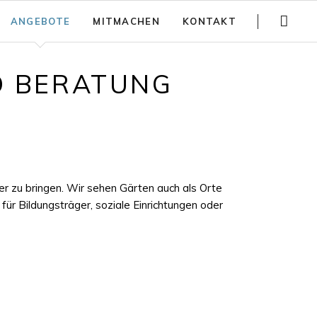
Navigation
ANGEBOTE
MITMACHEN
KONTAKT
überspringen
Gartenführungen
Spenden
D BERATUNG
Trainings
Jobs
Teambuilding
Anfahrt
Kinder Aktivitäten
Häufig gestellte Fragen
Workshops
Newsletter
r zu bringen. Wir sehen Gärten auch als Orte
für Bildungsträger, soziale Einrichtungen oder
Jurte mieten