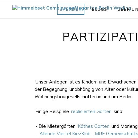
SPENDEN
BLOGS
ÜBER U
Fläche
Unsere Vi
PARTIZIPA
Was bisher geschah
Struktur 
Praxiswissen Fläche
Förderve
Garten
Auszeich
Fair.Wurzelt Wissen
Unser Anliegen ist es Kindern und Erwachsenen 
der Begegnung, unabhängig von Alter oder kulture
Wohnungsbaugesellschaften in und um Berlin.
Einige Beispiele
realisierten Gärten
sind:
- Die Mietergärten
Käthes Garten
und Marieng
-
Allende Viertel KiezKlub - MUF Gemeinschaft