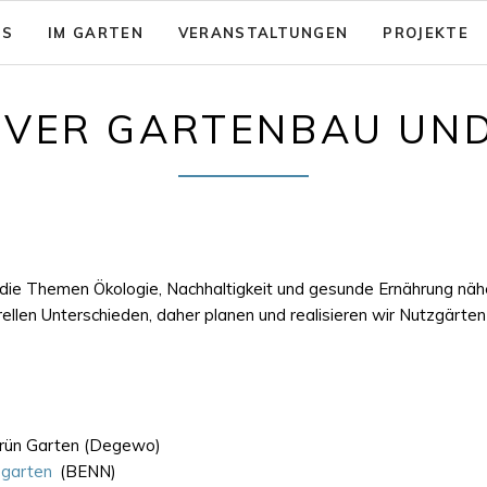
NS
IM GARTEN
VERANSTALTUNGEN
PROJEKTE
sion: Das gute Leben für Alle
Garten - Café
TIVER GARTENBAU UN
& Aktionsfelder
Code of Conduct
nsicherung
rein zusammenwachsen e.V.
Barrierearmut
nungen
die Themen Ökologie, Nachhaltigkeit und gesunde Ernährung nähe
llen Unterschieden, daher planen und realisieren wir Nutzgärten 
rün Garten (Degewo)
sgarten
(BENN)