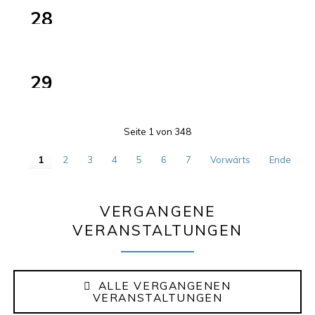
28
Dahlien
AUG
Verschenkaktion,
2026
ElisaBeet
29
AUG
2026
10:00–13:00
Seite 1 von 348
1
2
3
4
5
6
7
Vorwärts
Ende
VERGANGENE
VERANSTALTUNGEN
ALLE VERGANGENEN
VERANSTALTUNGEN