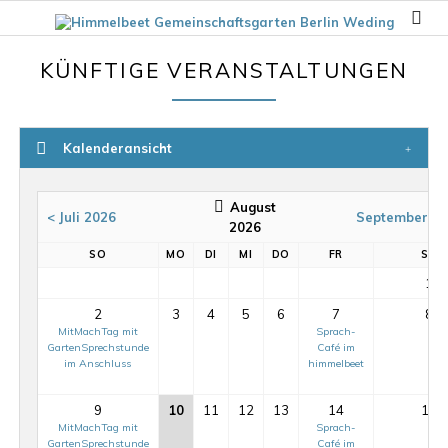
KÜNFTIGE VERANSTALTUNGEN
Kalenderansicht
August
< Juli 2026
September 20
2026
SO
MO
DI
MI
DO
FR
SA
1
2
3
4
5
6
7
8
MitMachTag mit
Sprach-
GartenSprechstunde
Café im
im Anschluss
himmelbeet
9
10
11
12
13
14
15
MitMachTag mit
Sprach-
GartenSprechstunde
Café im