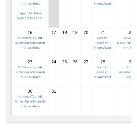
im Anschluss
himmelbeet
Open Air Kino
WATER IS LOVE
16
17
18
19
20
21
22
MitMachTag mit
Sprach-
Lavende
GartenSprechstunde
Café im
Destillierwor
im Anschluss
himmelbeet
himmelbe
23
24
25
26
27
28
29
MitMachTag mit
Sprach-
Dahlie
GartenSprechstunde
Café im
Verschenkak
im Anschluss
himmelbeet
ElisaBee
Mit-
30
31
Mach-
MitMachTag mit
GartenSprechstunde
Tag
im Anschluss
auf
Mit-
dem
Mach-
ElisaBeet
Tag