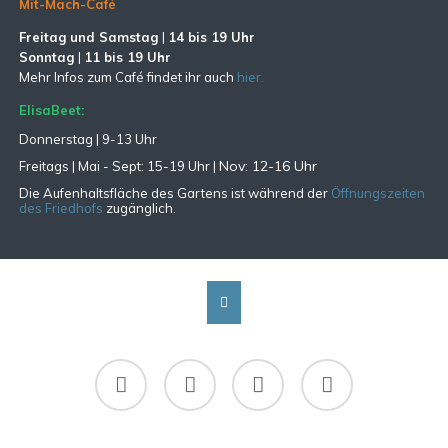
Mit-Mach-Café
Freitag und Samstag
|
14 bis 19 Uhr
Sonntag
|
11 bis 19 Uhr
Mehr Infos zum Café findet ihr auch
hier.
ElisaBeet:
Donnerstag | 9-13 Uhr
Nov: 12-16 Uhr
Freitags |
Mai - Sept:
15-19 Uhr |
Die Aufenhaltsfläche des Gartens ist während der
Öffnungszeiten
des Friedhofs
zugänglich.
Facebook
Instagram
RSS
Newsletter-
Abo