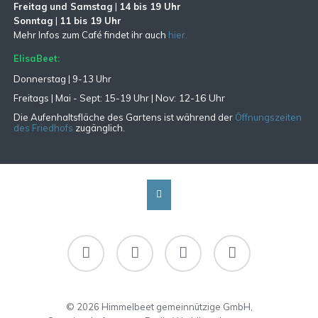
Freitag und Samstag
|
14 bis 19 Uhr
Sonntag
|
11 bis 19 Uhr
Mehr Infos zum Café findet ihr auch
hier.
ElisaBeet:
Donnerstag | 9-13 Uhr
Nov: 12-16 Uhr
Freitags |
Mai - Sept:
15-19 Uhr |
Die Aufenhaltsfläche des Gartens ist während der
Öffnungszeiten
des Friedhofs
zugänglich.
Facebook
Instagram
RSS
Newsletter-
Abo
© 2026 Himmelbeet gemeinnützige GmbH,