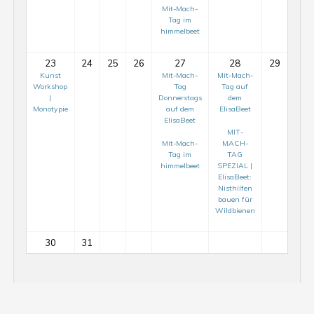
Mit-Mach-
Tag im
himmelbeet
23
24
25
26
27
28
29
Kunst
Mit-Mach-
Mit-Mach-
Workshop
Tag
Tag auf
|
Donnerstags
dem
Monotypie
auf dem
ElisaBeet
ElisaBeet
MIT-
Mit-Mach-
MACH-
Tag im
TAG
himmelbeet
SPEZIAL |
ElisaBeet:
Nisthilfen
bauen für
Mit-
Wildbienen
Mach-
Tag
30
31
auf
Mit-
dem
Mach-
ElisaBeet
Tag