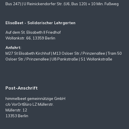
Bus 247) | U Reinickendorfer Str. (U6, Bus 120) + 10 Min. Fußweg
ElisaBeet - Solidarischer Lehrgarten
Auf dem St. Elisabeth II Friedhof
Wollankstr. 66, 13359 Berlin
Anfahrt:
M27 St Elisabeth Kirchhof | M13 Osloer Str./ Prinzenallee | Tram 50
Osloer Str./ Prinzenallee | U8 Pankstraße | S1 Wollankstraße
Post-Anschrift
himmelbeet gemeinnützige GmbH
c/o VorOrtBüro LZ Müllerstr.
Müllerstr. 12
13353 Berlin