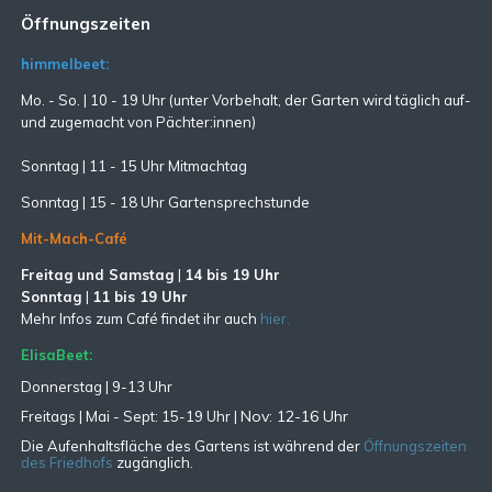
Öffnungszeiten
himmelbeet:
Mo. - So. | 10 - 19 Uhr (unter Vorbehalt, der Garten wird täglich auf-
und zugemacht
von Pächter:innen)
Sonntag | 11 - 15 Uhr Mitmachtag
Sonntag |
15 - 18 Uhr Gartensprechstunde
Mit-Mach-Café
Freitag und Samstag
|
14 bis 19 Uhr
Sonntag
|
11 bis 19 Uhr
Mehr Infos zum Café findet ihr auch
hier.
ElisaBeet:
Donnerstag | 9-13 Uhr
Nov: 12-16 Uhr
Freitags |
Mai - Sept:
15-19 Uhr |
Die Aufenhaltsfläche des Gartens ist während der
Öffnungszeiten
des Friedhofs
zugänglich.