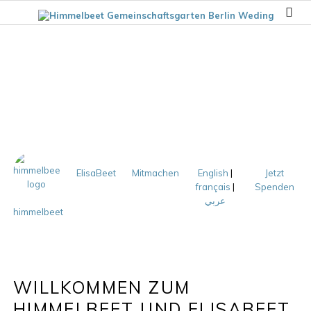
ElisaBeet
Mitmachen
English
|
Jetzt
français
|
Spenden
عربي
himmelbeet
WILLKOMMEN ZUM
HIMMELBEET UND ELISABEET