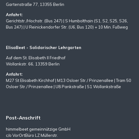
Gartenstraße 77, 13355 Berlin
Anfahrt:
Gerichtstr./Hochstr. (Bus 247) | S Humbolthain (S1, S2, S25, S26,
Bus 247) | U Reinickendorfer Str. (U6, Bus 120) + 10 Min. Fußweg
ElisaBeet - Solidarischer Lehrgarten
Auf dem St. Elisabeth II Friedhof
Wollankstr. 66, 13359 Berlin
Anfahrt:
M27 St Elisabeth Kirchhof | M13 Osloer Str./ Prinzenallee | Tram 50
Osloer Str./ Prinzenallee | U8 Pankstraße | S1 Wollankstraße
Post-Anschrift
himmelbeet gemeinnützige GmbH
c/o VorOrtBüro LZ Müllerstr.