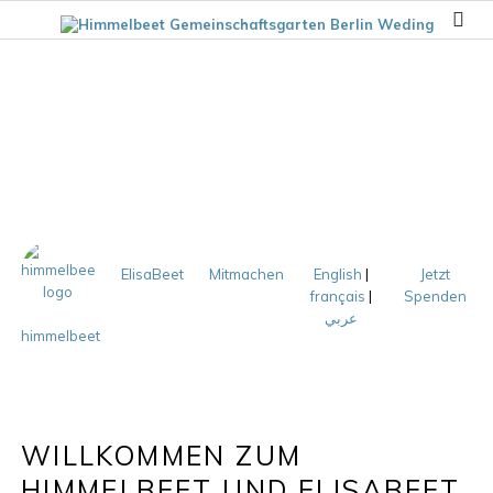
ElisaBeet
Mitmachen
English
|
Jetzt
français
|
Spenden
عربي
himmelbeet
WILLKOMMEN ZUM
HIMMELBEET UND ELISABEET