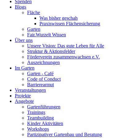
Spenden
Blogs
Fläche
Was bisher geschah
Praxiswissen Flächensicherung
Garten
Fair.Wurzelt Wissen
Über uns
Unsere Vision: Das gute Leben für Alle
Struktur & Aktionsfelder
Förderverein zusammenwachsen e.V.
Auszeichnungen
Im Garten
Garten - Café
Code of Conduct
Barrierearmut
Veranstaltungen
Projekte
Angebote
Gartenführungen
Trainings
Teambuilding
Kinder Aktivitäten
Workshops
Partizipativer Gartenbau und Beratung