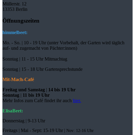
Müllerstr. 12
13353 Berlin
Öffnungszeiten
himmelbeet:
Mo. - So. | 10 - 19 Uhr (unter Vorbehalt, der Garten wird täglich
auf- und zugemacht
von Pächter:innen)
Sonntag | 11 - 15 Uhr Mitmachtag
Sonntag |
15 - 18 Uhr Gartensprechstunde
Mit-Mach-Café
Freitag und Samstag
|
14 bis 19 Uhr
Sonntag
|
11 bis 19 Uhr
Mehr Infos zum Café findet ihr auch
hier.
ElisaBeet:
Donnerstag | 9-13 Uhr
Freitags |
Mai - Sept:
15-19 Uhr |
Nov: 12-16 Uhr