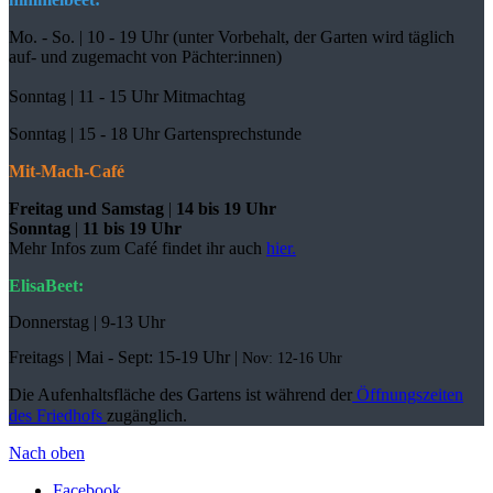
Mo. - So. | 10 - 19 Uhr (unter Vorbehalt, der Garten wird täglich
auf- und zugemacht
von Pächter:innen)
Sonntag | 11 - 15 Uhr Mitmachtag
Sonntag |
15 - 18 Uhr Gartensprechstunde
Mit-Mach-Café
Freitag und Samstag
|
14 bis 19 Uhr
Sonntag
|
11 bis 19 Uhr
Mehr Infos zum Café findet ihr auch
hier.
ElisaBeet:
Donnerstag | 9-13 Uhr
Freitags |
Mai - Sept:
15-19 Uhr |
Nov: 12-16 Uhr
Die Aufenhaltsfläche des Gartens ist während der
Öffnungszeiten
des Friedhofs
zugänglich.
Nach oben
Facebook