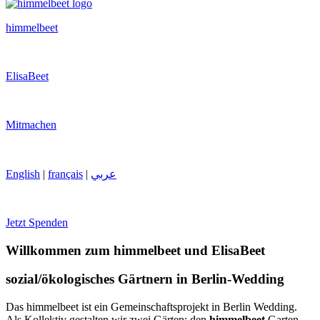
himmelbeet
ElisaBeet
Mitmachen
English
|
français
|
عربي
Jetzt Spenden
Willkommen zum himmelbeet und ElisaBeet
sozial/ökologisches Gärtnern in Berlin-Wedding
Das himmelbeet ist ein Gemeinschaftsprojekt in Berlin Wedding.
Als Kollektiv gestalten wir zwei Gärten: den
himmelbeet
Garten