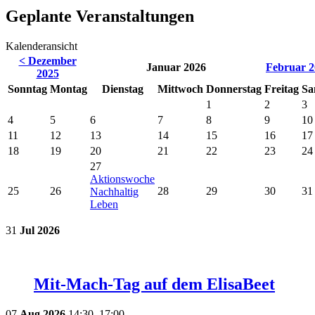
Geplante Veranstaltungen
Kalenderansicht
< Dezember
Januar 2026
Februar 2
2025
So
nntag
Mo
ntag
Di
enstag
Mi
ttwoch
Do
nnerstag
Fr
eitag
Sa
1
2
3
4
5
6
7
8
9
10
11
12
13
14
15
16
17
18
19
20
21
22
23
24
27
Aktionswoche
25
26
28
29
30
31
Nachhaltig
Leben
31
Jul
2026
Mit-Mach-Tag auf dem ElisaBeet
07
Aug
2026
14:30–17:00