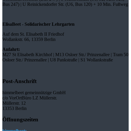
Bus 247) | U Reinickendorfer Str. (U6, Bus 120) + 10 Min. Fußweg
ElisaBeet - Solidarischer Lehrgarten
Auf dem St. Elisabeth II Friedhof
Wollankstr. 66, 13359 Berlin
Anfahrt:
M27 St Elisabeth Kirchhof | M13 Osloer Str./ Prinzenallee | Tram 50
Osloer Str./ Prinzenallee | U8 Pankstraße | S1 Wollankstraße
Post-Anschrift
himmelbeet gemeinnützige GmbH
c/o VorOrtBüro LZ Müllerstr.
Müllerstr. 12
13353 Berlin
Öffnungszeiten
himmelbeet: