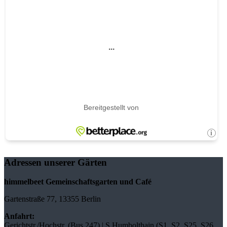
Adressen unserer Gärten
himmelbeet Gemeinschaftsgarten und Café
Gartenstraße 77, 13355 Berlin
Anfahrt:
Gerichtstr./Hochstr. (Bus 247) | S Humbolthain (S1, S2, S25, S26,