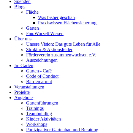
Spenden
Blogs
Fläche
Was bisher geschah
Praxiswissen Flächensicherung
Garten
Fair.Wurzelt Wissen
Über uns
Unsere Vision: Das gute Leben für Alle
Struktur & Aktionsfelder
Förderverein zusammenwachsen e.V.
Auszeichnungen
Im Garten
Garten - Café
Code of Conduct
Barrierearmut
Veranstaltungen
Projekte
Angebote
Gartenführungen
Trainings
Teambuilding
Kinder Aktivitäten
Workshops
Partizipativer Gartenbau und Beratung