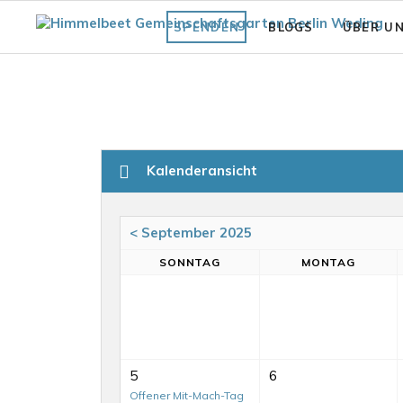
SPENDEN
BLOGS
ÜBER U
Fläche
Unsere Vi
Was bisher geschah
Struktur 
Praxiswissen Fläche
Förderve
Kalenderansicht
Garten
Auszeich
Fair.Wurzelt Wissen
< September 2025
SO
NNTAG
MO
NTAG
5
6
Offener Mit-Mach-Tag