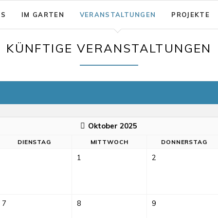
NS
IM GARTEN
VERANSTALTUNGEN
PROJEKTE
sion: Das gute Leben für Alle
Garten - Café
KÜNFTIGE VERANSTALTUNGEN
& Aktionsfelder
Code of Conduct
nsicherung
rein zusammenwachsen e.V.
Barrierearmut
nungen
Oktober 2025
DI
ENSTAG
MI
TTWOCH
DO
NNERSTAG
1
2
7
8
9