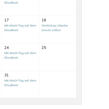
ElisaBeet
17
18
Mit-Mach-Tag auf dem
Workshop | Mache
ElisaBeet
Kimchi selbst
24
25
Mit-Mach-Tag auf dem
ElisaBeet
Mit-
31
Mach-
Mit-Mach-Tag auf dem
ElisaBeet
Tag
auf
Mit-
dem
Mach-