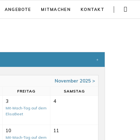
Navigation
ANGEBOTE
MITMACHEN
KONTAKT
überspringen
Gartenführungen
Spenden
Trainings
Jobs
Teambuilding
Anfahrt
Kinder Aktivitäten
Häufig gestellte Fragen
Workshops
Newsletter
November 2025 >
Partizipativer Gartenbau und Beratung
FR
EITAG
SA
MSTAG
Jurte mieten
3
4
Mit-Mach-Tag auf dem
ElisaBeet
10
11
Mit-Mach-Tag auf dem