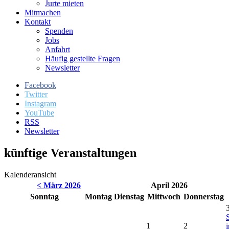
Jurte mieten
Mitmachen
Kontakt
Spenden
Jobs
Anfahrt
Häufig gestellte Fragen
Newsletter
Facebook
Twitter
Instagram
YouTube
RSS
Newsletter
künftige Veranstaltungen
Kalenderansicht
< März 2026
April 2026
So
nntag
Mo
ntag
Di
enstag
Mi
ttwoch
Do
nnerstag
1
2
i