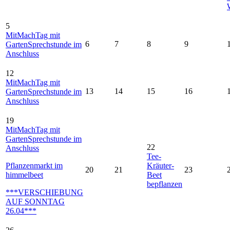
5
MitMachTag mit
6
7
8
9
GartenSprechstunde im
Anschluss
12
MitMachTag mit
13
14
15
16
GartenSprechstunde im
Anschluss
19
MitMachTag mit
GartenSprechstunde im
22
Anschluss
Tee-
Pflanzenmarkt im
Kräuter-
20
21
23
himmelbeet
Beet
bepflanzen
***VERSCHIEBUNG
AUF SONNTAG
26.04***