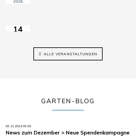
Café
2026
21:15
im
himmelbeet
14
AUG
2026
14:30–17:00
ALLE VERANSTALTUNGEN
GARTEN-BLOG
09.12.2024 09:00
News zum Dezember > Neue Spendenkampagne