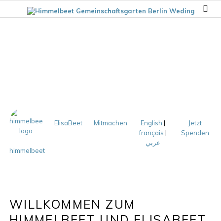
ElisaBeet
Mitmachen
English
|
Jetzt
français
|
Spenden
عربي
himmelbeet
WILLKOMMEN ZUM
HIMMELBEET UND ELISABEET