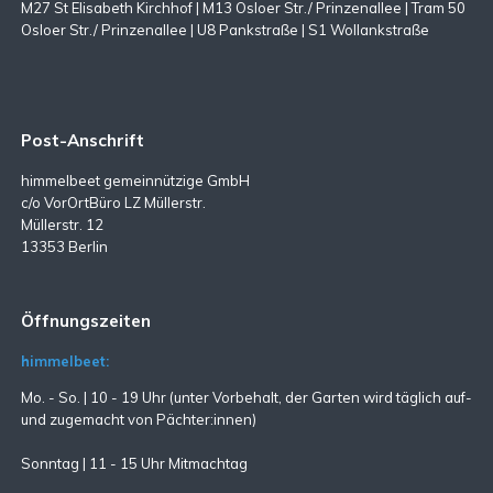
M27 St Elisabeth Kirchhof | M13 Osloer Str./ Prinzenallee | Tram 50
Osloer Str./ Prinzenallee | U8 Pankstraße | S1 Wollankstraße
Post-Anschrift
himmelbeet gemeinnützige GmbH
c/o VorOrtBüro LZ Müllerstr.
Müllerstr. 12
13353 Berlin
Öffnungszeiten
himmelbeet:
Mo. - So. | 10 - 19 Uhr (unter Vorbehalt, der Garten wird täglich auf-
und zugemacht
von Pächter:innen)
Sonntag | 11 - 15 Uhr Mitmachtag