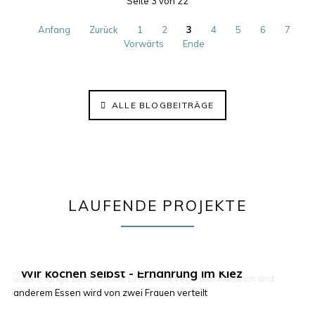
Seite 3 von 22
Anfang
Zurück
1
2
3
4
5
6
7
Vorwärts
Ende
ALLE BLOGBEITRÄGE
LAUFENDE PROJEKTE
Klima im Kiez 2.0
Wir kochen selbst - Ernährung im Kiez
ElisaBeet - Solidarischer Lehrgarten