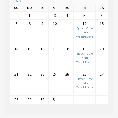
2023
SO
MO
DI
MI
DO
FR
SA
1
2
3
4
5
6
7
8
9
10
11
12
13
Sprach-Café
in der
Waschküche
14
15
16
17
18
19
20
Sprach-Café
in der
Waschküche
21
22
23
24
25
26
27
Sprach-Café
in der
Mit-
Waschküche
Mach-
Tag
28
29
30
31
auf
dem