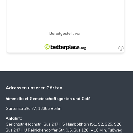
Adressen unserer Gärten
himmelbeet Gemeinschaftsgarten und Café
Gartenstraße 77, 13355 Berlin
Anfahrt:
Gerichtstr./Hochstr. (Bus 247) | S Humbolthain (S1, S2, S25, S26,
Bus 247) | U Reinickendorfer Str. (U6, Bus 120) + 10 Min. Fußweg