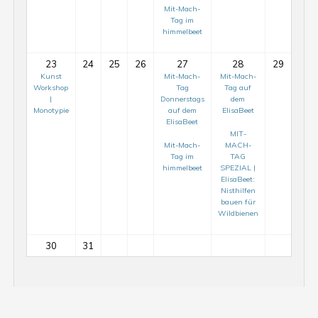
Mit-Mach-
Tag im
himmelbeet
23
24
25
26
27
28
29
Kunst
Mit-Mach-
Mit-Mach-
Workshop
Tag
Tag auf
|
Donnerstags
dem
Monotypie
auf dem
ElisaBeet
ElisaBeet
MIT-
Mit-Mach-
MACH-
Tag im
TAG
himmelbeet
SPEZIAL |
ElisaBeet:
Nisthilfen
bauen für
Mit-
Wildbienen
Mach-
Tag
30
31
auf
Mit-
dem
Mach-
ElisaBeet
Tag