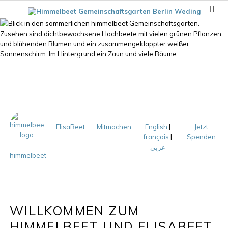
ElisaBeet
Mitmachen
English
|
Jetzt
français
|
Spenden
عربي
himmelbeet
WILLKOMMEN ZUM
HIMMELBEET UND ELISABEET