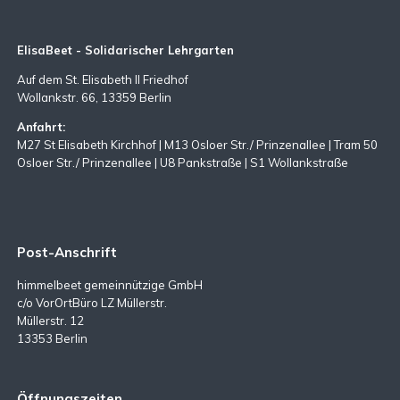
ElisaBeet - Solidarischer Lehrgarten
Auf dem St. Elisabeth II Friedhof
Wollankstr. 66, 13359 Berlin
Anfahrt:
M27 St Elisabeth Kirchhof | M13 Osloer Str./ Prinzenallee | Tram 50
Osloer Str./ Prinzenallee | U8 Pankstraße | S1 Wollankstraße
Post-Anschrift
himmelbeet gemeinnützige GmbH
c/o VorOrtBüro LZ Müllerstr.
Müllerstr. 12
13353 Berlin
Öffnungszeiten