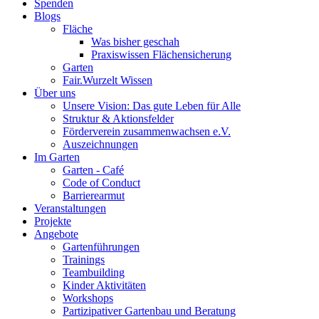
Spenden
Blogs
Fläche
Was bisher geschah
Praxiswissen Flächensicherung
Garten
Fair.Wurzelt Wissen
Über uns
Unsere Vision: Das gute Leben für Alle
Struktur & Aktionsfelder
Förderverein zusammenwachsen e.V.
Auszeichnungen
Im Garten
Garten - Café
Code of Conduct
Barrierearmut
Veranstaltungen
Projekte
Angebote
Gartenführungen
Trainings
Teambuilding
Kinder Aktivitäten
Workshops
Partizipativer Gartenbau und Beratung