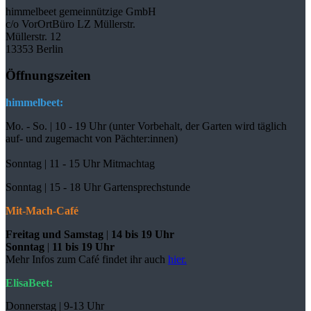
himmelbeet gemeinnützige GmbH
c/o VorOrtBüro LZ Müllerstr.
Müllerstr. 12
13353 Berlin
Öffnungszeiten
himmelbeet:
Mo. - So. | 10 - 19 Uhr (unter Vorbehalt, der Garten wird täglich
auf- und zugemacht
von Pächter:innen)
Sonntag | 11 - 15 Uhr Mitmachtag
Sonntag |
15 - 18 Uhr Gartensprechstunde
Mit-Mach-Café
Freitag und Samstag
|
14 bis 19 Uhr
Sonntag
|
11 bis 19 Uhr
Mehr Infos zum Café findet ihr auch
hier.
ElisaBeet:
Donnerstag | 9-13 Uhr