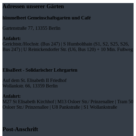
Adressen unserer Gärten
himmelbeet Gemeinschaftsgarten und Café
Gartenstraße 77, 13355 Berlin
Anfahrt:
Gerichtstr./Hochstr. (Bus 247) | S Humbolthain (S1, S2, S25, S26,
Bus 247) | U Reinickendorfer Str. (U6, Bus 120) + 10 Min. Fußweg
ElisaBeet - Solidarischer Lehrgarten
Auf dem St. Elisabeth II Friedhof
Wollankstr. 66, 13359 Berlin
Anfahrt:
M27 St Elisabeth Kirchhof | M13 Osloer Str./ Prinzenallee | Tram 50
Osloer Str./ Prinzenallee | U8 Pankstraße | S1 Wollankstraße
Post-Anschrift