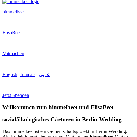
himmelbeet
ElisaBeet
Mitmachen
English
|
français
|
عربي
Jetzt Spenden
Willkommen zum himmelbeet und ElisaBeet
sozial/ökologisches Gärtnern in Berlin-Wedding
Das himmelbeet ist ein Gemeinschaftsprojekt in Berlin Wedding.
Als Kollektiv gestalten wir zwei Gärten: den
himmelbeet
Garten