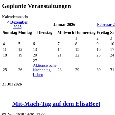
Geplante Veranstaltungen
Kalenderansicht
< Dezember
Januar 2026
Februar 2
2025
So
nntag
Mo
ntag
Di
enstag
Mi
ttwoch
Do
nnerstag
Fr
eitag
Sa
1
2
3
4
5
6
7
8
9
10
11
12
13
14
15
16
17
18
19
20
21
22
23
24
27
Aktionswoche
25
26
28
29
30
31
Nachhaltig
Leben
31
Jul
2026
Mit-Mach-Tag auf dem ElisaBeet
07
Aug
2026
14:30–17:00