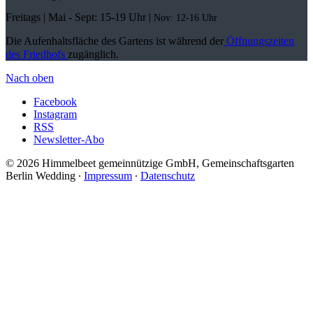
Freitags |
Mai - Sept:
15-19 Uhr |
Nov: 12-16 Uhr
Die Aufenhaltsfläche des Gartens ist während der
Öffnungszeiten
des Friedhofs
zugänglich.
Nach oben
Facebook
Instagram
RSS
Newsletter-Abo
© 2026 Himmelbeet gemeinnützige GmbH, Gemeinschaftsgarten
Berlin Wedding ∙
Impressum
∙
Datenschutz