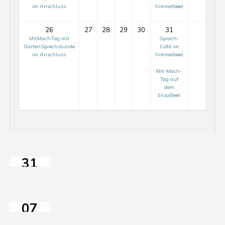
im Anschluss
himmelbeet
26
27
28
29
30
31
MitMachTag mit
Sprach-
GartenSprechstunde
Café im
im Anschluss
himmelbeet
Mit-Mach-
Mit-
Tag auf
Mach-
dem
ElisaBeet
Tag
auf
dem
ElisaBeet
Sprach-
31
Café
Mit-
JUL
im
Mach-
2026
himmelbeet
Tag
07
auf
AUG
dem