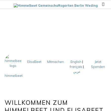
ElisaBeet
Mitmachen
English
|
Jetzt
français
|
Spenden
عربي
himmelbeet
WILLKOMMEN ZUM
HIMMELBEET UND ELISABEET