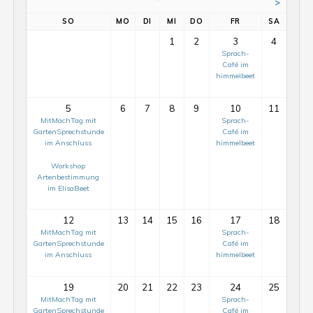
>
SO
MO
DI
MI
DO
FR
SA
1
2
3
4
Sprach-
Café im
himmelbeet
5
6
7
8
9
10
11
MitMachTag mit
Sprach-
GartenSprechstunde
Café im
im Anschluss
himmelbeet
Workshop
Artenbestimmung
im ElisaBeet
12
13
14
15
16
17
18
MitMachTag mit
Sprach-
GartenSprechstunde
Café im
im Anschluss
himmelbeet
19
20
21
22
23
24
25
MitMachTag mit
Sprach-
GartenSprechstunde
Café im