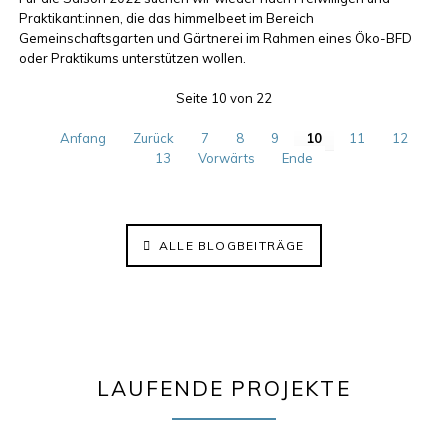
Praktikant:innen, die das himmelbeet im Bereich
Gemeinschaftsgarten und Gärtnerei im Rahmen eines Öko-BFD
oder Praktikums unterstützen wollen.
Seite 10 von 22
Anfang
Zurück
7
8
9
10
11
12
13
Vorwärts
Ende
ALLE BLOGBEITRÄGE
LAUFENDE PROJEKTE
Klima im Kiez 2.0