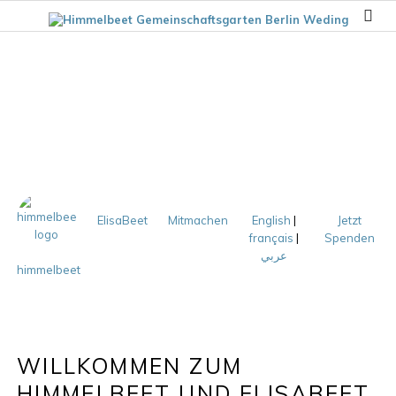
ElisaBeet
Mitmachen
English
|
Jetzt
français
|
Spenden
عربي
himmelbeet
WILLKOMMEN ZUM
HIMMELBEET UND ELISABEET