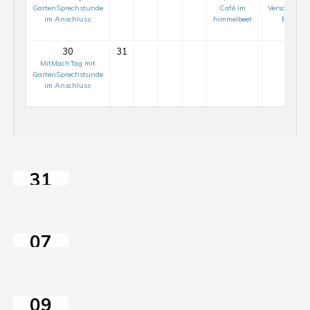
GartenSprechstunde
Café im
Verschenkak
im Anschluss
himmelbeet
ElisaBee
30
31
Mit-
MitMachTag mit
Mach-
GartenSprechstunde
im Anschluss
Tag
auf
Mit-
dem
Mach-
ElisaBeet
Tag
31
auf
JUL
dem
MitMachTag
2026
ElisaBeet
mit
07
GartenSprechstunde
AUG
im
2026
Anschluss
09