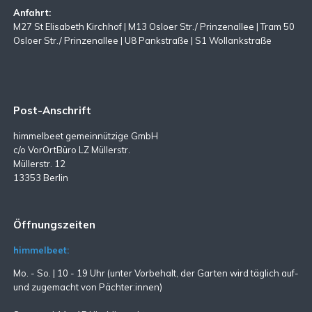
Anfahrt:
M27 St Elisabeth Kirchhof | M13 Osloer Str./ Prinzenallee | Tram 50
Osloer Str./ Prinzenallee | U8 Pankstraße | S1 Wollankstraße
Post-Anschrift
himmelbeet gemeinnützige GmbH
c/o VorOrtBüro LZ Müllerstr.
Müllerstr. 12
13353 Berlin
Öffnungszeiten
himmelbeet:
Mo. - So. | 10 - 19 Uhr (unter Vorbehalt, der Garten wird täglich auf-
und zugemacht
von Pächter:innen)