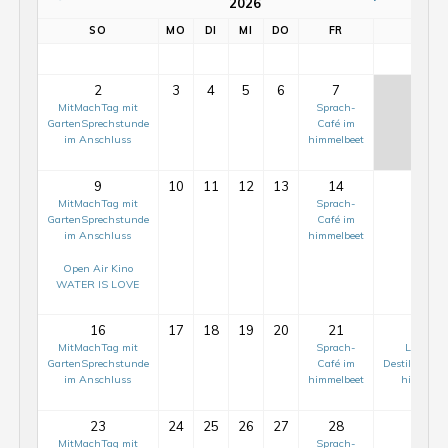
2026
SO
MO
DI
MI
DO
FR
SA
1
2
3
4
5
6
7
8
MitMachTag mit
Sprach-
GartenSprechstunde
Café im
im Anschluss
himmelbeet
9
10
11
12
13
14
15
MitMachTag mit
Sprach-
GartenSprechstunde
Café im
im Anschluss
himmelbeet
Open Air Kino
WATER IS LOVE
16
17
18
19
20
21
22
MitMachTag mit
Sprach-
Lavende
GartenSprechstunde
Café im
Destillierwor
im Anschluss
himmelbeet
himmelbe
23
24
25
26
27
28
29
MitMachTag mit
Sprach-
Dahlie