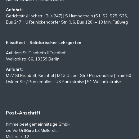
Anfahrt:
Gerichtstr./Hochstr. (Bus 247) | S Humbolthain (S1, S2, S25, S26,
Bus 247) | U Reinickendorfer Str. (U6, Bus 120) + 10 Min. Fußweg
ElisaBeet - Solidarischer Lehrgarten
Auf dem St. Elisabeth II Friedhof
Wollankstr. 66, 13359 Berlin
Anfahrt:
M27 St Elisabeth Kirchhof | M13 Osloer Str./ Prinzenallee | Tram 50
Osloer Str./ Prinzenallee | U8 Pankstraße | S1 Wollankstraße
Post-Anschrift
himmelbeet gemeinnützige GmbH
c/o VorOrtBüro LZ Müllerstr.
Müllerstr. 12