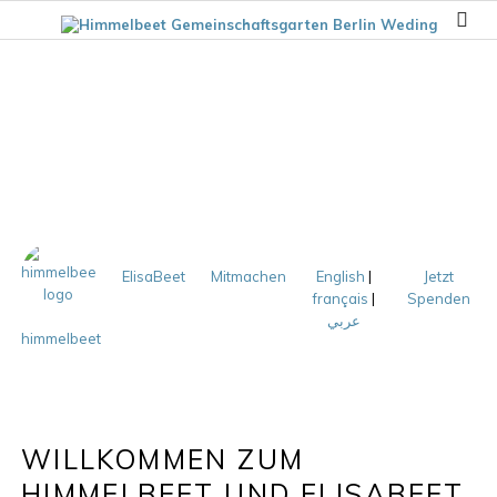
ElisaBeet
Mitmachen
English
|
Jetzt
français
|
Spenden
عربي
himmelbeet
WILLKOMMEN ZUM
HIMMELBEET UND ELISABEET