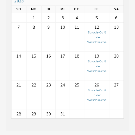
2023
SO
MO
DI
MI
DO
FR
SA
1
2
3
4
5
6
7
8
9
10
11
12
13
Sprach-Café
in der
Waschküche
14
15
16
17
18
19
20
Sprach-Café
in der
Waschküche
21
22
23
24
25
26
27
Sprach-Café
in der
Mit-
Waschküche
Mach-
Tag
28
29
30
31
auf
dem