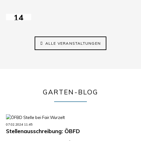
2026
ElisaBeet
14:30–17:00
14
AUG
2026
ALLE VERANSTALTUNGEN
GARTEN-BLOG
07.02.2024 11:45
Stellenausschreibung: ÖBFD