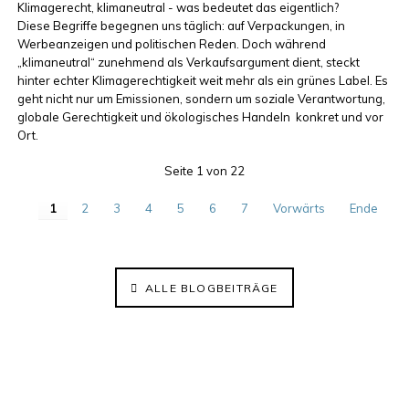
Klimagerecht, klimaneutral - was bedeutet das eigentlich?
Diese Begriffe begegnen uns täglich: auf Verpackungen, in
Werbeanzeigen und politischen Reden. Doch während
„klimaneutral“ zunehmend als Verkaufsargument dient, steckt
hinter echter Klimagerechtigkeit weit mehr als ein grünes Label. Es
geht nicht nur um Emissionen, sondern um soziale Verantwortung,
globale Gerechtigkeit und ökologisches Handeln konkret und vor
Ort.
Seite 1 von 22
1
2
3
4
5
6
7
Vorwärts
Ende
ALLE BLOGBEITRÄGE