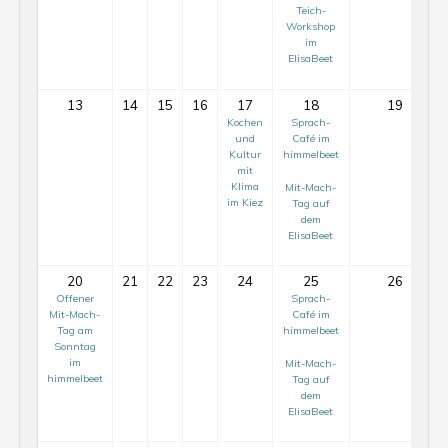
Teich-
Workshop
im
ElisaBeet
13
14
15
16
17
18
19
Kochen
Sprach-
und
Café im
Kultur
himmelbeet
mit
Klima
Mit-Mach-
im Kiez
Tag auf
dem
ElisaBeet
20
21
22
23
24
25
26
Offener
Sprach-
Mit-Mach-
Café im
Tag am
himmelbeet
Sonntag
im
Mit-Mach-
himmelbeet
Tag auf
dem
ElisaBeet