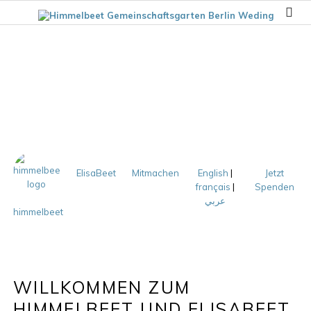
ElisaBeet
Mitmachen
English
|
Jetzt
français
|
Spenden
عربي
himmelbeet
WILLKOMMEN ZUM
HIMMELBEET UND ELISABEET