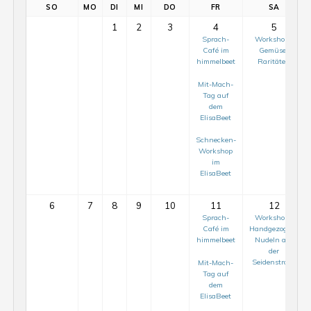
SO
MO
DI
MI
DO
FR
SA
1
2
3
4
5
Sprach-
Workshop |
Café im
Gemüse-
himmelbeet
Raritäten
Mit-Mach-
Tag auf
dem
ElisaBeet
Schnecken-
Workshop
im
ElisaBeet
6
7
8
9
10
11
12
Sprach-
Workshop |
Café im
Handgezogene
himmelbeet
Nudeln auf
der
Seidenstraße
Mit-Mach-
Tag auf
dem
ElisaBeet