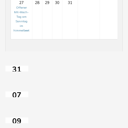
27
28
29
30
31
Offener
Mit-Mach-
Tag am
Mit-
Sonntag
Mach-
im
himmelbeet
Tag
auf
Mit-
dem
Mach-
ElisaBeet
Tag
31
auf
JUL
dem
MitMachTag
2026
ElisaBeet
mit
07
GartenSprechstunde
AUG
im
2026
Anschluss
09
AUG