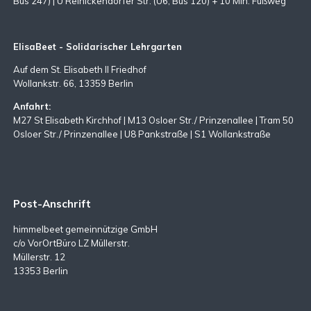
Bus 247) | U Reinickendorfer Str. (U6, Bus 120) + 10 Min. Fußweg
ElisaBeet - Solidarischer Lehrgarten
Auf dem St. Elisabeth II Friedhof
Wollankstr. 66, 13359 Berlin
Anfahrt:
M27 St Elisabeth Kirchhof | M13 Osloer Str./ Prinzenallee | Tram 50
Osloer Str./ Prinzenallee | U8 Pankstraße | S1 Wollankstraße
Post-Anschrift
himmelbeet gemeinnützige GmbH
c/o VorOrtBüro LZ Müllerstr.
Müllerstr. 12
13353 Berlin