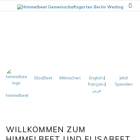
ElisaBeet
Mitmachen
English
|
Jetzt
français
|
Spenden
عربي
himmelbeet
WILLKOMMEN ZUM
HIMMELBEET UND ELISABEET