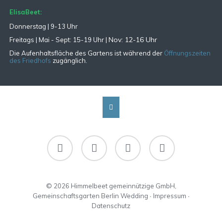
ElisaBeet:
Donnerstag | 9-13 Uhr
Nov: 12-16 Uhr
Freitags |
Mai - Sept:
15-19 Uhr |
Die Aufenhaltsfläche des Gartens ist während der
Öffnungszeiten
des Friedhofs
zugänglich.
Facebook
Instagram
RSS
Newsletter-
Abo
© 2026 Himmelbeet gemeinnützige GmbH,
Gemeinschaftsgarten Berlin Wedding ∙
Impressum
∙
Datenschutz