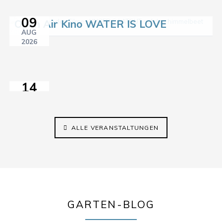
11:00–18:00
09
Open Air Kino WATER IS LOVE
Sprach-
AUG
Café
2026
21:15
im
himmelbeet
14
AUG
2026
14:30–17:00
ALLE VERANSTALTUNGEN
GARTEN-BLOG