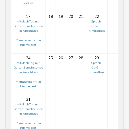
ElisaBeet
17
18
19
20
21
22
23
MitMachTag mit
Sprach-
GartenSprechstunde
Café im
im Anschluss
himmelbeet
Pflanzenmarkt im
himmelbeet
24
25
26
27
28
29
30
MitMachTag mit
Sprach-
GartenSprechstunde
Café im
im Anschluss
himmelbeet
Pflanzenmarkt im
himmelbeet
31
MitMachTag mit
GartenSprechstunde
im Anschluss
Mit-
Mach-
Pflanzenmarkt im
himmelbeet