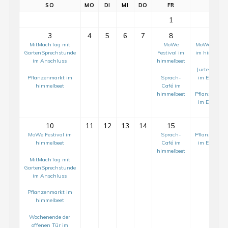
SO
MO
DI
MI
DO
FR
SA
1
2
3
4
5
6
7
8
9
MitMachTag mit
MoWe
MoWe Festiv
GartenSprechstunde
Festival im
im himmelbe
im Anschluss
himmelbeet
Jurtenaufba
Pflanzenmarkt im
Sprach-
im ElisaBee
himmelbeet
Café im
himmelbeet
Pflanzenmar
im ElisaBee
10
11
12
13
14
15
16
MoWe Festival im
Sprach-
Pflanzenmar
himmelbeet
Café im
im ElisaBee
himmelbeet
MitMachTag mit
GartenSprechstunde
im Anschluss
Pflanzenmarkt im
himmelbeet
Wochenende der
offenen Tür im