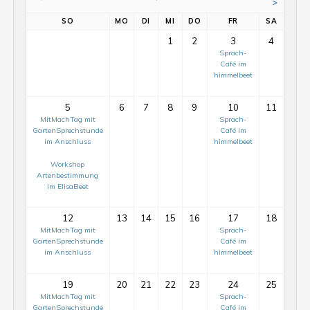
>
SO
MO
DI
MI
DO
FR
SA
1
2
3
4
Sprach-
Café im
himmelbeet
5
6
7
8
9
10
11
MitMachTag mit
Sprach-
GartenSprechstunde
Café im
im Anschluss
himmelbeet
Workshop
Artenbestimmung
im ElisaBeet
12
13
14
15
16
17
18
MitMachTag mit
Sprach-
GartenSprechstunde
Café im
im Anschluss
himmelbeet
19
20
21
22
23
24
25
MitMachTag mit
Sprach-
GartenSprechstunde
Café im