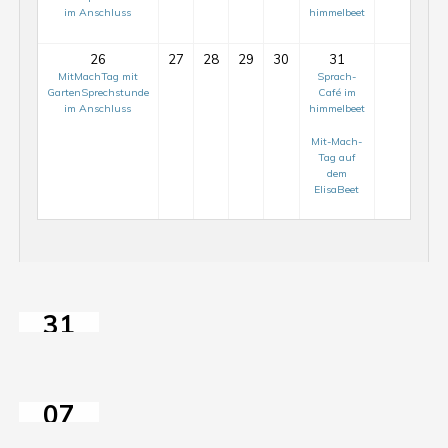
im Anschluss
himmelbeet
26
27
28
29
30
31
MitMachTag mit
Sprach-
GartenSprechstunde
Café im
im Anschluss
himmelbeet
Mit-Mach-
Mit-
Tag auf
Mach-
dem
ElisaBeet
Tag
auf
dem
ElisaBeet
Sprach-
31
Café
Mit-
JUL
im
Mach-
2026
himmelbeet
Tag
07
auf
AUG
dem