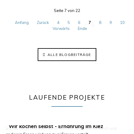
Seite 7 von 22
Anfang
Zurück
4
5
6
7
8
9
10
Vorwärts
Ende
ALLE BLOGBEITRÄGE
LAUFENDE PROJEKTE
Klima im Kiez 2.0
Wir kochen selbst - Ernährung im Kiez
ElisaBeet - Solidarischer Lehrgarten