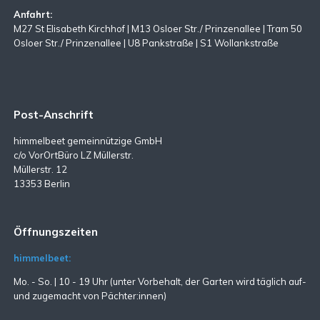
Anfahrt:
M27 St Elisabeth Kirchhof | M13 Osloer Str./ Prinzenallee | Tram 50
Osloer Str./ Prinzenallee | U8 Pankstraße | S1 Wollankstraße
Post-Anschrift
himmelbeet gemeinnützige GmbH
c/o VorOrtBüro LZ Müllerstr.
Müllerstr. 12
13353 Berlin
Öffnungszeiten
himmelbeet:
Mo. - So. | 10 - 19 Uhr (unter Vorbehalt, der Garten wird täglich auf-
und zugemacht
von Pächter:innen)