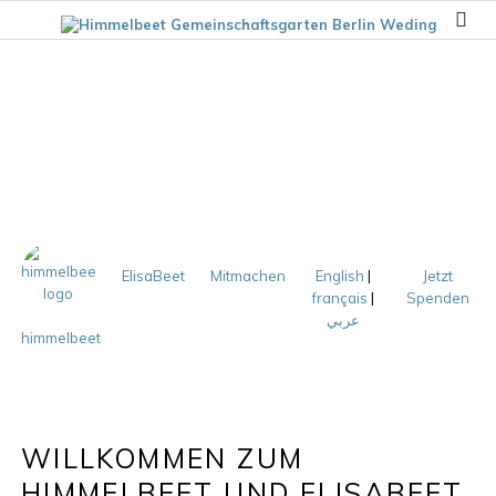
ElisaBeet
Mitmachen
English
|
Jetzt
français
|
Spenden
عربي
himmelbeet
WILLKOMMEN ZUM
HIMMELBEET UND ELISABEET