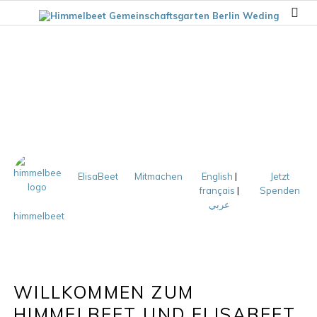
ElisaBeet
Mitmachen
English
|
Jetzt
français
|
Spenden
عربي
himmelbeet
WILLKOMMEN ZUM
HIMMELBEET UND ELISABEET