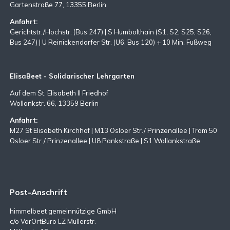
Gartenstraße 77, 13355 Berlin
Anfahrt:
Gerichtstr./Hochstr. (Bus 247) | S Humbolthain (S1, S2, S25, S26,
Bus 247) | U Reinickendorfer Str. (U6, Bus 120) + 10 Min. Fußweg
ElisaBeet - Solidarischer Lehrgarten
Auf dem St. Elisabeth II Friedhof
Wollankstr. 66, 13359 Berlin
Anfahrt:
M27 St Elisabeth Kirchhof | M13 Osloer Str./ Prinzenallee | Tram 50
Osloer Str./ Prinzenallee | U8 Pankstraße | S1 Wollankstraße
Post-Anschrift
himmelbeet gemeinnützige GmbH
c/o VorOrtBüro LZ Müllerstr.