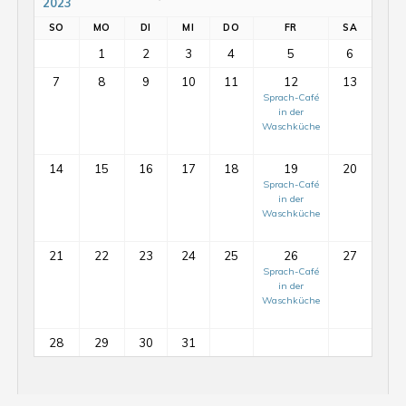
2023
SO
MO
DI
MI
DO
FR
SA
1
2
3
4
5
6
7
8
9
10
11
12
13
Sprach-Café
in der
Waschküche
14
15
16
17
18
19
20
Sprach-Café
in der
Waschküche
21
22
23
24
25
26
27
Sprach-Café
in der
Mit-
Waschküche
Mach-
Tag
28
29
30
31
auf
dem