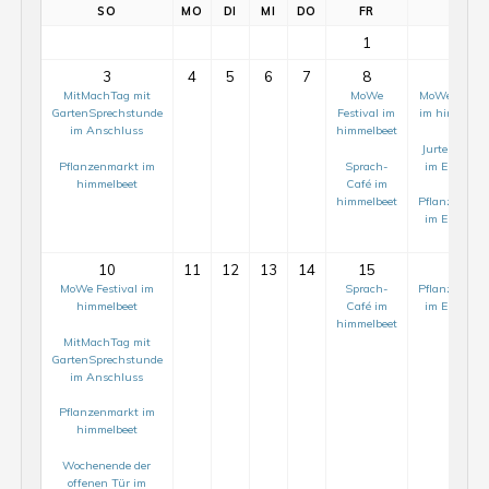
SO
MO
DI
MI
DO
FR
SA
1
2
3
4
5
6
7
8
9
MitMachTag mit
MoWe
MoWe Festiv
GartenSprechstunde
Festival im
im himmelbe
im Anschluss
himmelbeet
Jurtenaufba
Pflanzenmarkt im
Sprach-
im ElisaBee
himmelbeet
Café im
himmelbeet
Pflanzenmar
im ElisaBee
10
11
12
13
14
15
16
MoWe Festival im
Sprach-
Pflanzenmar
himmelbeet
Café im
im ElisaBee
himmelbeet
MitMachTag mit
GartenSprechstunde
im Anschluss
Pflanzenmarkt im
himmelbeet
Wochenende der
offenen Tür im