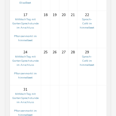
ElisaBeet
17
18
19
20
21
22
23
MitMachTag mit
Sprach-
GartenSprechstunde
Café im
im Anschluss
himmelbeet
Pflanzenmarkt im
himmelbeet
24
25
26
27
28
29
30
MitMachTag mit
Sprach-
GartenSprechstunde
Café im
im Anschluss
himmelbeet
Pflanzenmarkt im
himmelbeet
31
MitMachTag mit
GartenSprechstunde
im Anschluss
Mit-
Mach-
Pflanzenmarkt im
himmelbeet