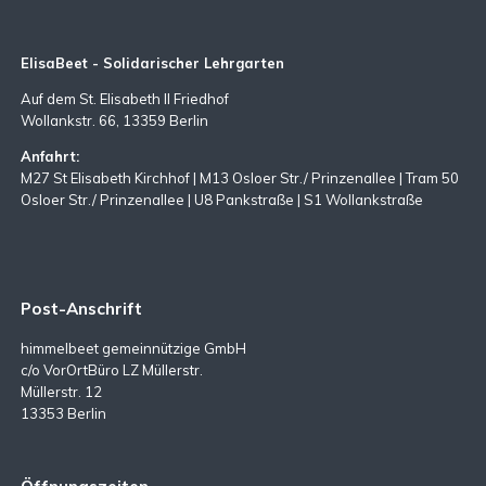
ElisaBeet - Solidarischer Lehrgarten
Auf dem St. Elisabeth II Friedhof
Wollankstr. 66, 13359 Berlin
Anfahrt:
M27 St Elisabeth Kirchhof | M13 Osloer Str./ Prinzenallee | Tram 50
Osloer Str./ Prinzenallee | U8 Pankstraße | S1 Wollankstraße
Post-Anschrift
himmelbeet gemeinnützige GmbH
c/o VorOrtBüro LZ Müllerstr.
Müllerstr. 12
13353 Berlin