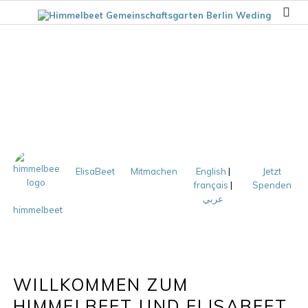
ElisaBeet
Mitmachen
English
|
Jetzt
français
|
Spenden
عربي
himmelbeet
WILLKOMMEN ZUM
HIMMELBEET UND ELISABEET