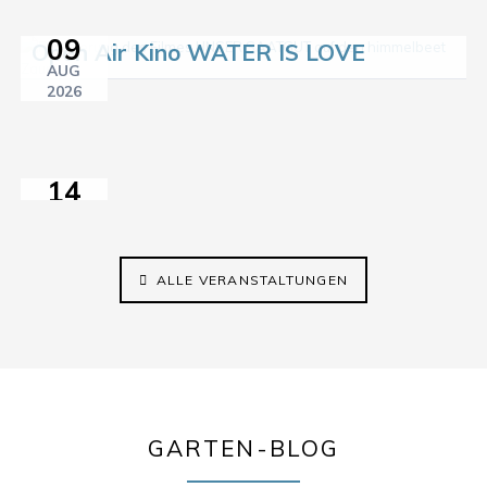
11:00–18:00
09
Open Air Kino WATER IS LOVE
Sprach-
AUG
Café
2026
21:15
im
himmelbeet
14
AUG
2026
14:30–17:00
ALLE VERANSTALTUNGEN
GARTEN-BLOG