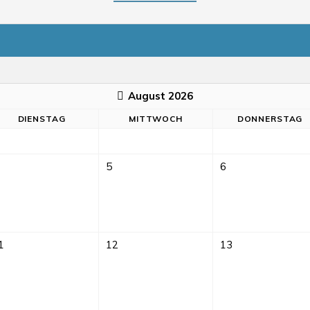
August 2026
DI
ENSTAG
MI
TTWOCH
DO
NNERSTAG
5
6
1
12
13