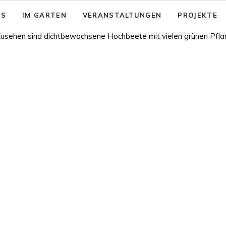
NS
IM GARTEN
VERANSTALTUNGEN
PROJEKTE
sion: Das gute Leben für Alle
Garten - Café
& Aktionsfelder
Code of Conduct
nsicherung
rein zusammenwachsen e.V.
Barrierearmut
nungen