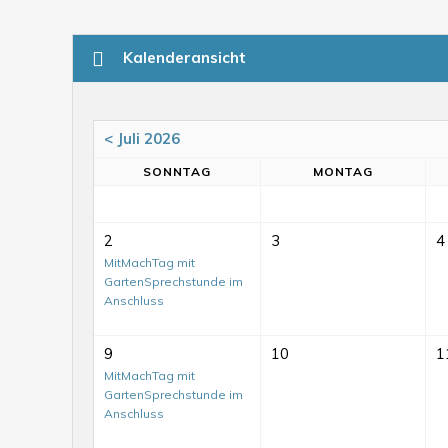
Kalenderansicht
< Juli 2026
SO
NNTAG
MO
NTAG
2
3
4
MitMachTag mit
GartenSprechstunde im
Anschluss
9
10
1
MitMachTag mit
GartenSprechstunde im
Anschluss