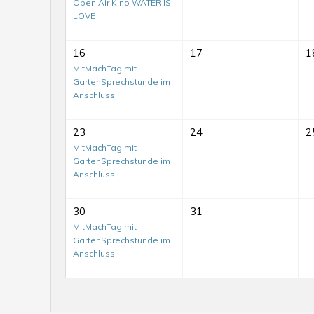
Open Air Kino WATER IS
LOVE
16
17
1
MitMachTag mit
GartenSprechstunde im
Anschluss
23
24
2
MitMachTag mit
GartenSprechstunde im
Anschluss
30
31
Mit-
MitMachTag mit
GartenSprechstunde im
Mach-
Anschluss
Tag
auf
dem