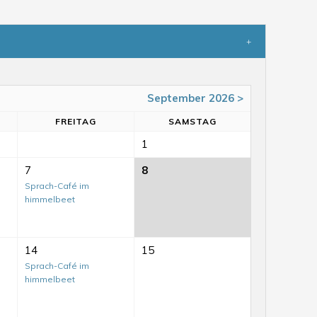
September 2026 >
FR
EITAG
SA
MSTAG
1
7
8
Sprach-Café im
himmelbeet
14
15
Sprach-Café im
himmelbeet