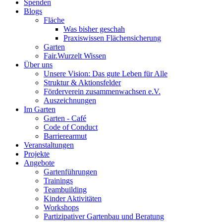
Spenden
Blogs
Fläche
Was bisher geschah
Praxiswissen Flächensicherung
Garten
Fair.Wurzelt Wissen
Über uns
Unsere Vision: Das gute Leben für Alle
Struktur & Aktionsfelder
Förderverein zusammenwachsen e.V.
Auszeichnungen
Im Garten
Garten - Café
Code of Conduct
Barrierearmut
Veranstaltungen
Projekte
Angebote
Gartenführungen
Trainings
Teambuilding
Kinder Aktivitäten
Workshops
Partizipativer Gartenbau und Beratung