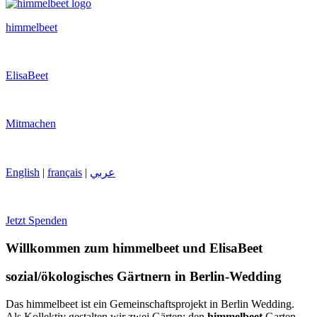
himmelbeet
ElisaBeet
Mitmachen
English
|
français
|
عربي
Jetzt Spenden
Willkommen zum himmelbeet und ElisaBeet
sozial/ökologisches Gärtnern in Berlin-Wedding
Das himmelbeet ist ein Gemeinschaftsprojekt in Berlin Wedding.
Als Kollektiv gestalten wir zwei Gärten: den
himmelbeet
Garten