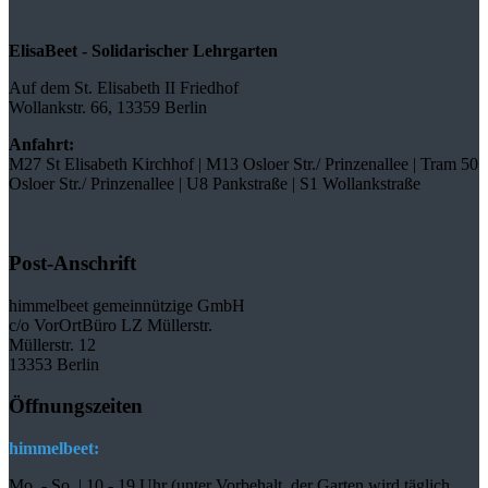
ElisaBeet - Solidarischer Lehrgarten
Auf dem St. Elisabeth II Friedhof
Wollankstr. 66, 13359 Berlin
Anfahrt:
M27 St Elisabeth Kirchhof | M13 Osloer Str./ Prinzenallee | Tram 50
Osloer Str./ Prinzenallee | U8 Pankstraße | S1 Wollankstraße
Post-Anschrift
himmelbeet gemeinnützige GmbH
c/o VorOrtBüro LZ Müllerstr.
Müllerstr. 12
13353 Berlin
Öffnungszeiten
himmelbeet:
Mo. - So. | 10 - 19 Uhr (unter Vorbehalt, der Garten wird täglich