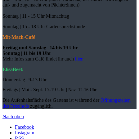
auf- und zugemacht
von Pächter:innen)
Sonntag | 11 - 15 Uhr Mitmachtag
Sonntag |
15 - 18 Uhr Gartensprechstunde
Mit-Mach-Café
Freitag und Samstag
|
14 bis 19 Uhr
Sonntag
|
11 bis 19 Uhr
Mehr Infos zum Café findet ihr auch
hier.
ElisaBeet:
Donnerstag | 9-13 Uhr
Freitags |
Mai - Sept:
15-19 Uhr |
Nov: 12-16 Uhr
Die Aufenhaltsfläche des Gartens ist während der
Öffnungszeiten
des Friedhofs
zugänglich.
Nach oben
Facebook
Instagram
RSS