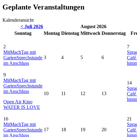
Geplante Veranstaltungen
Kalenderansicht
< Juli 2026
August 2026
So
nntag
Mo
ntag
Di
enstag
Mi
ttwoch
Do
nnerstag
Fr
2
7
MitMachTag mit
Spra
3
4
5
6
GartenSprechstunde
Café
im Anschluss
himm
9
MitMachTag mit
14
GartenSprechstunde
Spra
im Anschluss
10
11
12
13
Café
himm
Open Air Kino
WATER IS LOVE
16
21
MitMachTag mit
Spra
17
18
19
20
GartenSprechstunde
Café
im Anschluss
himm