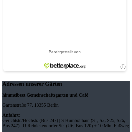
Adressen unserer Gärten
himmelbeet Gemeinschaftsgarten und Café
Gartenstraße 77, 13355 Berlin
Anfahrt:
Gerichtstr./Hochstr. (Bus 247) | S Humbolthain (S1, S2, S25, S26,
Bus 247) | U Reinickendorfer Str. (U6, Bus 120) + 10 Min. Fußweg