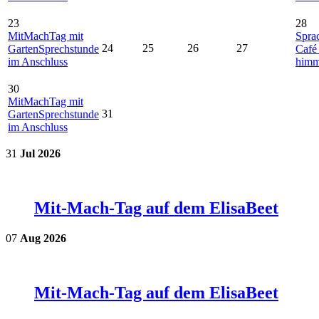
23
28
MitMachTag mit
Spra
24
25
26
27
GartenSprechstunde
Café
im Anschluss
himm
30
MitMachTag mit
31
GartenSprechstunde
im Anschluss
31
Jul
2026
Mit-Mach-Tag auf dem ElisaBeet
07
Aug
2026
Mit-Mach-Tag auf dem ElisaBeet